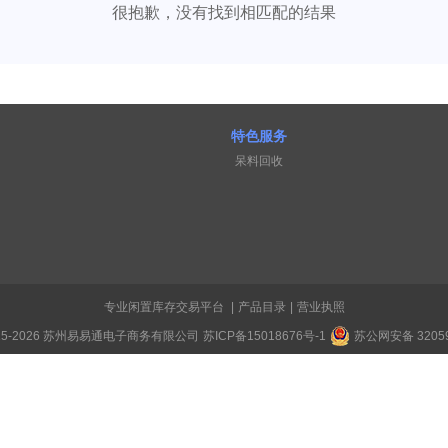
很抱歉，没有找到相匹配的结果
特色服务
呆料回收
专业闲置库存交易平台
|
产品目录
|
营业执照
015-2026 苏州易易通电子商务有限公司
苏ICP备15018676号-1
苏公网安备 32059